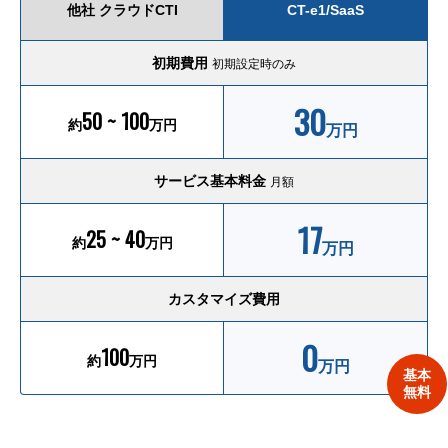
他社 クラウドCTI
CT-e1/SaaS
初期費用
初期設定時のみ
30
50 ~ 100
約
万円
万円
サービス基本料金
月額
17
25 ~ 40
約
万円
万円
カスタマイズ費用
0
100
約
万円
万円
基本
無料