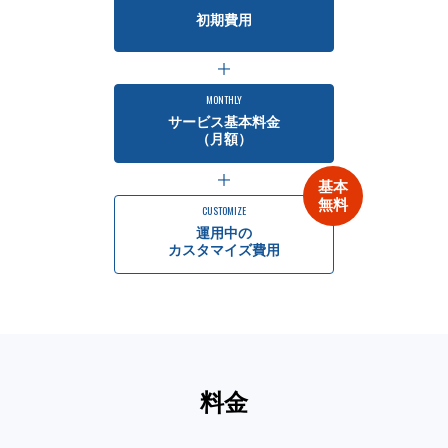
初期費用
会社情報
MONTHLY
MashUp Solutions
サービス基本料金
（月額）
基本
無料
CUSTOMIZE
運用中の
カスタマイズ費用
料金