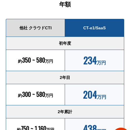
年額
他社 クラウドCTI
CT-e1/SaaS
初年度
234
350 ~ 580
約
万円
万円
2年目
204
300 ~ 580
約
万円
万円
2年累計
438
750 ~ 1,160
約
万円