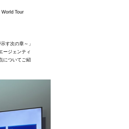
rld Tour
eが示す次の章～」
エージェンティ
点についてご紹