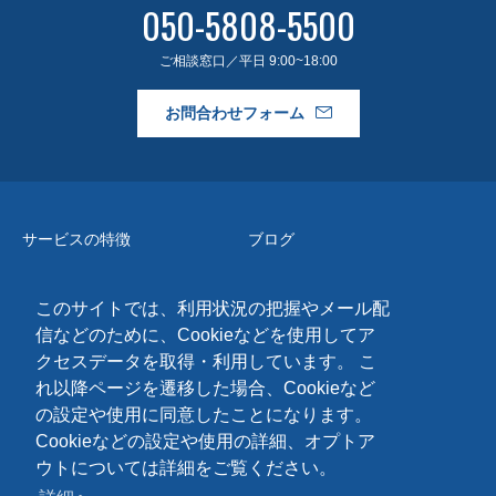
050-5808-5500
ご相談窓口／平日 9:00~18:00
お問合わせフォーム
サービスの特徴
ブログ
事例紹介
よくある質問
このサイトでは、利用状況の把握やメール配
料金・導入フロー
会社情報
信などのために、Cookieなどを使用してア
アドバンストキット
お問合わせ
クセスデータを取得・利用しています。 こ
れ以降ページを遷移した場合、Cookieなど
Cookieポリシー
の設定や使用に同意したことになります。
個人情報保護に関する同意事項
Cookieなどの設定や使用の詳細、オプトア
情報セキュリティ基本方針
ウトについては詳細をご覧ください。
個人情報保護方針