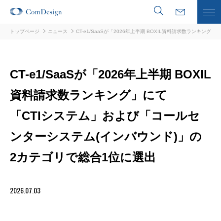
トップページ
ニュース
CT-e1/SaaSが「2026年上半期 BOXIL資料請求数ランキング」
サービスの特徴
CT-e1/SaaSが「2026年上半期 BOXIL
資料請求数ランキング」にて
事例紹介
「CTIシステム」および「コールセ
料金・導入フロー
ンターシステム(インバウンド)」の
アドバンストキット
2カテゴリで総合1位に選出
ブログ
2026.07.03
よくある質問